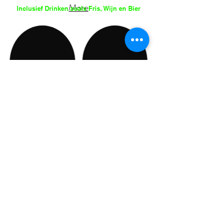
More
Inclusief Drinken zoals Fris, Wijn en Bier